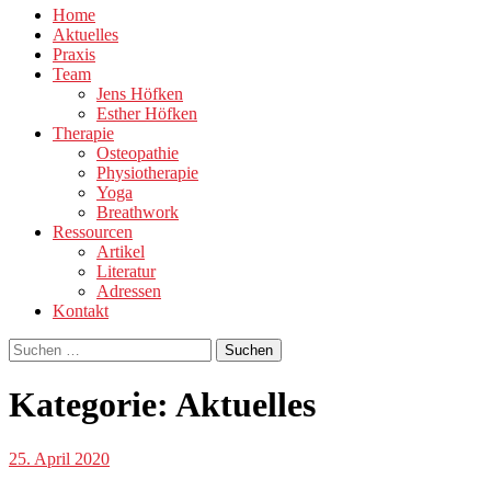
Home
Suchformular
Aktuelles
an
Praxis
Team
Jens Höfken
Esther Höfken
Therapie
Osteopathie
Physiotherapie
Yoga
Breathwork
Ressourcen
Artikel
Literatur
Adressen
Kontakt
Suchen
nach:
Kategorie:
Aktuelles
25. April 2020