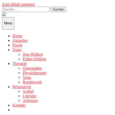
Zum Inhalt springen
Suchen
nach:
Therapie
in
der
Menü
Malzfabrik
Home
Aktuelles
Praxis
Team
Jens Höfken
Esther Höfken
Therapie
Osteopathie
Physiotherapie
Yoga
Breathwork
Ressourcen
Artikel
Literatur
Adressen
Kontakt
Zeige
das