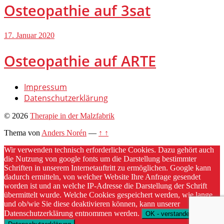
Osteopathie auf 3sat
17. Januar 2020
Osteopathie auf ARTE
Impressum
Datenschutzerklärung
© 2026
Therapie in der Malzfabrik
Thema von
Anders Norén
—
↑ ↑
Wir verwenden technisch erforderliche Cookies. Dazu gehört auch
die Nutzung von google fonts um die Darstellung bestimmter
Schriften in unserem Internetauftritt zu ermöglichen. Google kann
dadurch ermitteln, von welcher Website Ihre Anfrage gesendet
worden ist und an welche IP-Adresse die Darstellung der Schrift
übermittelt wurde. Welche Cookies gespeichert werden, wie lange
und ob/wie Sie diese deaktivieren können, kann unserer
Datenschutzerklärung entnommen werden.
OK - verstanden.